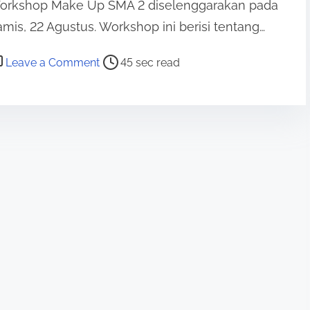
orkshop Make Up SMA 2 diselenggarakan pada
D
mis, 22 Agustus. Workshop ini berisi tentang…
A
Y
o
Leave a Comment
45 sec read
S
n
C
W
H
O
O
R
O
K
L
S
H
O
P
S
M
A