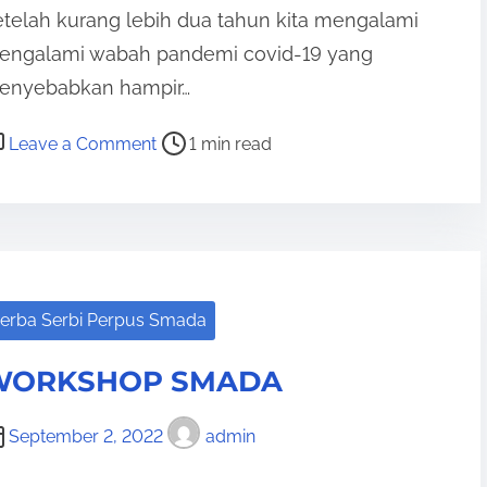
u
telah kurang lebih dua tahun kita mengalami
n
engalami wabah pandemi covid-19 yang
g
enyebabkan hampir…
J
u
o
Leave a Comment
1 min read
k
n
u
D
t
I
L
E
M
erba Serbi Perpus Smada
A
WORKSHOP SMADA
F
U
September 2, 2022
admin
L
L