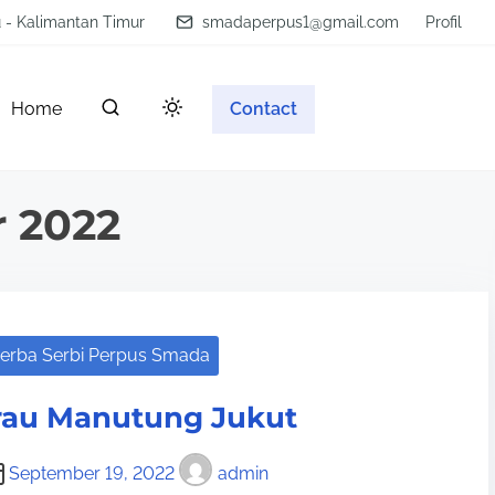
u - Kalimantan Timur
smadaperpus1@gmail.com
Profil
Home
Contact
 2022
erba Serbi Perpus Smada
rau Manutung Jukut
September 19, 2022
admin