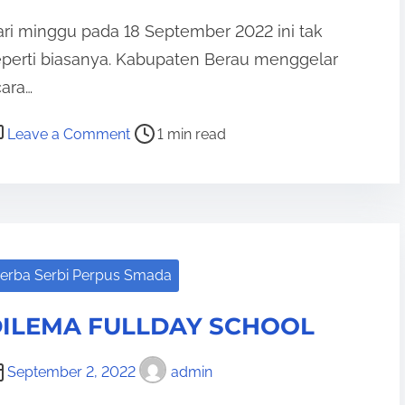
ri minggu pada 18 September 2022 ini tak
eperti biasanya. Kabupaten Berau menggelar
ara…
o
Leave a Comment
1 min read
n
I
r
a
u
erba Serbi Perpus Smada
M
a
ILEMA FULLDAY SCHOOL
n
u
September 2, 2022
admin
t