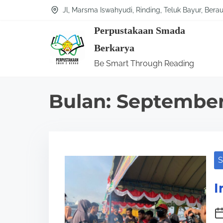
S
Jl, Marsma Iswahyudi, Rinding, Teluk Bayur, Bera
k
Perpustakaan Smada
i
Berkarya
p
Be Smart Through Reading
t
o
Bulan:
September
c
o
n
t
S
e
n
I
t