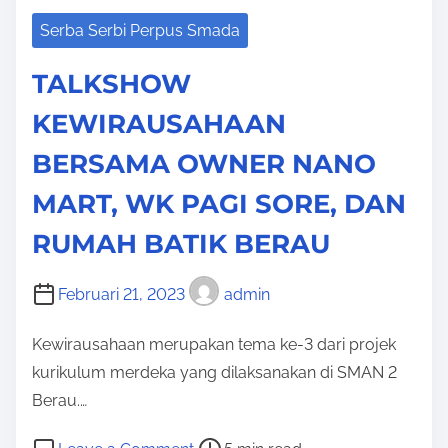
B
M
Serba Serbi Perpus Smada
U
U
A
S
TALKSHOW
T
E
KEWIRAUSAHAAN
E
U
C
BERSAMA OWNER NANO
M
O
A
MART, WK PAGI SORE, DAN
P
N
R
RUMAH BATIK BERAU
I
N
Februari 21, 2023
admin
T
Kewirausahaan merupakan tema ke-3 dari projek
,
kurikulum merdeka yang dilaksanakan di SMAN 2
I
Berau.…
N
O
P
o