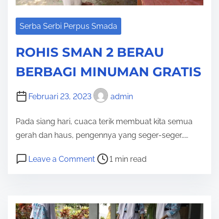
W
A
Serba Serbi Perpus Smada
K
ROHIS SMAN 2 BERAU
I
L
BERBAGI MINUMAN GRATIS
I
B
Februari 23, 2023
admin
E
R
Pada siang hari, cuaca terik membuat kita semua
A
gerah dan haus, pengennya yang seger-seger……
U
P
o
Leave a Comment
1 min read
M
o
n
E
s
R
N
t
O
G
r
H
I