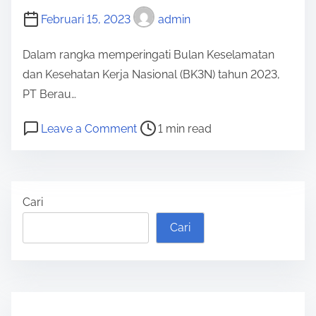
K
A
Februari 15, 2023
admin
N
’
A
M
Dalam rangka memperingati Bulan Keselamatan
‘
I
dan Kesehatan Kerja Nasional (BK3N) tahun 2023,
A
’
PT Berau…
P
R
A
A
P
o
Leave a Comment
1 min read
I
J
o
n
T
B
s
R
U
E
t
E
Cari
K
R
r
S
A
S
e
C
Cari
S
A
a
U
I
M
d
E
H
A
t
G
S
-
i
O