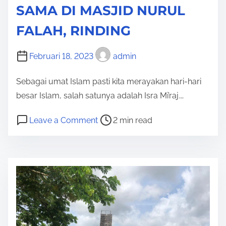
I
SAMA DI MASJID NURUL
I
N
S
FALAH, RINDING
G
O
A
R
Februari 18, 2023
admin
T
E
I
Sebagai umat Islam pasti kita merayakan hari-hari
,
H
besar Islam, salah satunya adalah Isra Mi’raj.…
D
A
A
R
P
o
Leave a Comment
2 min read
N
I
o
n
R
K
s
S
U
A
t
M
M
S
r
A
A
I
e
N
H
H
a
2
B
S
d
B
A