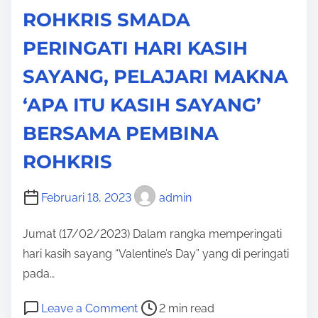
M
ROHKRIS SMADA
S
O
A
PERINGATI HARI KASIH
T
H
I
SAYANG, PELAJARI MAKNA
A
F
A
‘APA ITU KASIH SAYANG’
B
N
U
BERSAMA PEMBINA
B
N
E
ROHKRIS
G
R
A
S
Februari 18, 2023
admin
D
A
A
Jumat (17/02/2023) Dalam rangka memperingati
M
N
hari kasih sayang “Valentine’s Day” yang di peringati
A
D
pada…
O
A
W
P
o
U
Leave a Comment
2 min read
N