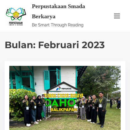
S
Perpustakaan Smada
k
Berkarya
i
Be Smart Through Reading
p
t
Bulan:
Februari 2023
o
c
o
n
t
e
n
t