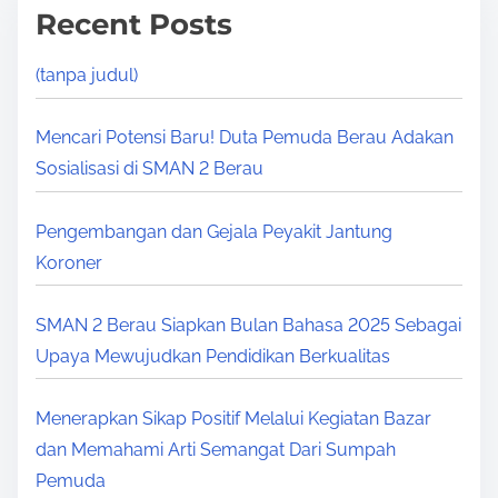
A
S
m
E
Recent Posts
Y
A
e
S
A
M
T
(tanpa judul)
N
A
O
G
D
S
Mencari Potensi Baru! Duta Pemuda Berau Adakan
’
I
C
Sosialisasi di SMAN 2 Berau
B
M
H
E
A
O
Pengembangan dan Gejala Peyakit Jantung
R
S
O
Koroner
S
J
L
A
I
,
SMAN 2 Berau Siapkan Bulan Bahasa 2025 Sebagai
M
D
P
Upaya Mewujudkan Pendidikan Berkualitas
A
N
T
P
U
B
Menerapkan Sikap Positif Melalui Kegiatan Bazar
E
R
E
dan Memahami Arti Semangat Dari Sumpah
M
U
R
Pemuda