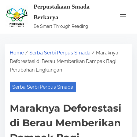
S
Perpustakaan Smada
k
Berkarya
i
Be Smart Through Reading
p
t
o
Home
/
Serba Serbi Perpus Smada
/ Maraknya
c
Deforestasi di Berau Memberikan Dampak Bagi
o
Perubahan Lingkungan
n
t
Serba Serbi Perpus Smada
e
n
Maraknya Deforestasi
t
di Berau Memberikan