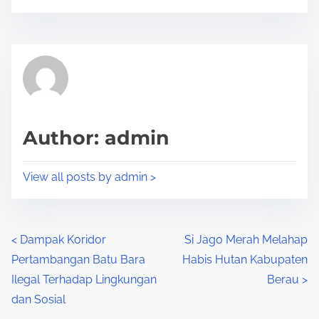
o
r
s
e
t
t
r
h
e
i
a
s
d
p
Author: admin
t
o
i
s
View all posts by admin >
m
t
e
o
n
P
<
Dampak Koridor
Si Jago Merah Melahap
:
Pertambangan Batu Bara
Habis Hutan Kabupaten
o
Ilegal Terhadap Lingkungan
Berau
>
s
dan Sosial