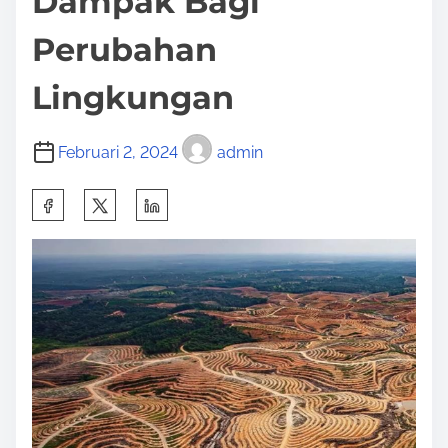
Dampak Bagi
Perubahan
Lingkungan
Februari 2, 2024
admin
S
h
a
r
e
t
h
i
s