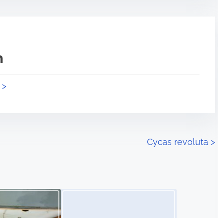
n
 >
Cycas revoluta
>
Image Placeholder