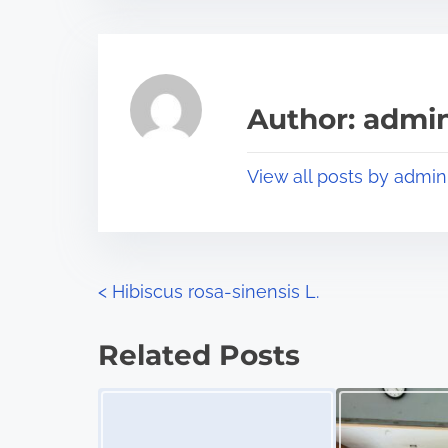
t
t
r
h
e
i
a
s
Author: admi
d
p
t
o
View all posts by admin
i
s
m
t
e
o
n
P
<
Hibiscus rosa-sinensis L.
:
o
Related Posts
s
Image Placeholder
t