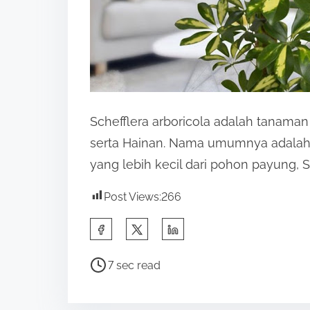
n
:
Schefflera arboricola adalah tanaman 
serta Hainan. Nama umumnya adalah 
yang lebih kecil dari pohon payung, S
Post Views:
266
S
h
P
a
7 sec read
o
r
s
e