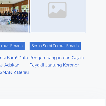
Perpus Smada
Serba Serbi Perpus Smada
nsi Baru! Duta
Pengembangan dan Gejala
u Adakan
Peyakit Jantung Koroner
di SMAN 2 Berau