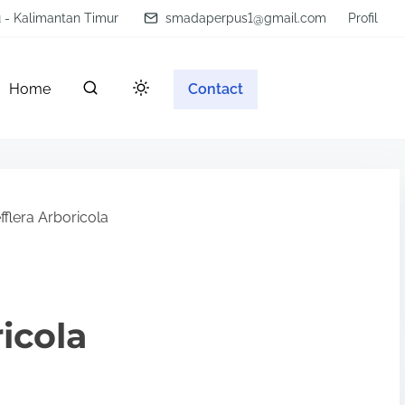
u - Kalimantan Timur
smadaperpus1@gmail.com
Profil
Home
Contact
flera Arboricola
icola