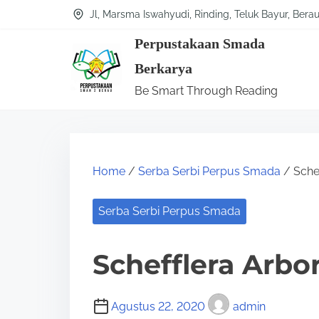
S
Jl, Marsma Iswahyudi, Rinding, Teluk Bayur, Bera
k
Perpustakaan Smada
i
Berkarya
p
Be Smart Through Reading
t
o
c
o
Home
/
Serba Serbi Perpus Smada
/ Schef
n
t
Serba Serbi Perpus Smada
e
n
Schefflera Arbor
t
Agustus 22, 2020
admin