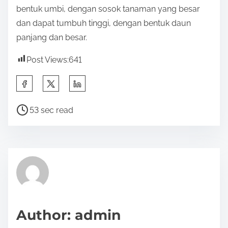
bentuk umbi, dengan sosok tanaman yang besar
dan dapat tumbuh tinggi, dengan bentuk daun
panjang dan besar.
Post Views:
641
S
h
P
a
53 sec read
o
r
s
e
t
t
r
h
e
i
a
s
d
p
Author: admin
t
o