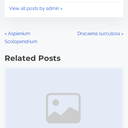
i
s
View all posts by admin >
m
t
e
o
n
P
<
Aspienium
Dracaena surculosa
>
:
Scolopendrium
o
s
Related Posts
Image Placeholder
t
s
n
a
v
i