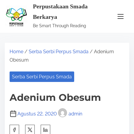
S
Perpustakaan Smada
k
Berkarya
i
Be Smart Through Reading
p
t
o
Home
/
Serba Serbi Perpus Smada
/ Adenium
c
Obesum
o
n
Serba Serbi Perpus Smada
t
e
Adenium Obesum
n
t
Agustus 22, 2020
admin
S