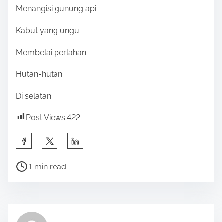
Menangisi gunung api
Kabut yang ungu
Membelai perlahan
Hutan-hutan
Di selatan.
Post Views:
422
S
h
P
a
1 min read
o
r
s
e
t
t
r