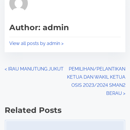
h
e
i
a
s
d
p
Author: admin
t
o
i
s
View all posts by admin >
m
t
e
o
n
P
<
IRAU MANUTUNG JUKUT
PEMILIHAN/PELANTIKAN
:
KETUA DAN WAKIL KETUA
o
OSIS 2023/2024 SMAN2
s
BERAU
>
t
Related Posts
s
Image Placeholder
n