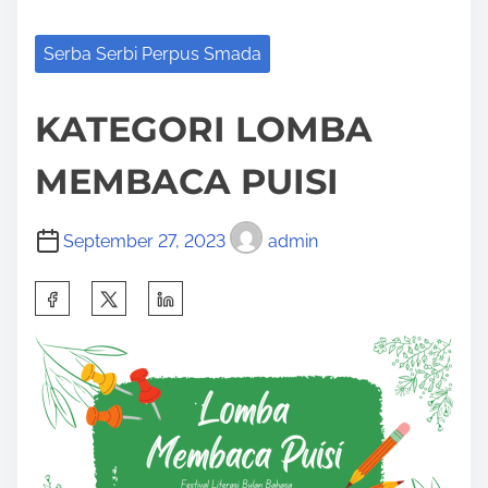
Serba Serbi Perpus Smada
KATEGORI LOMBA
MEMBACA PUISI
September 27, 2023
admin
S
h
a
r
e
t
h