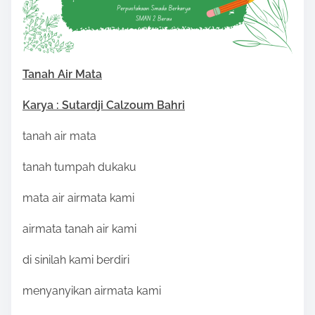
i
s
p
o
Tanah Air Mata
s
Karya : Sutardji Calzoum Bahri
t
o
tanah air mata
n
tanah tumpah dukaku
:
mata air airmata kami
airmata tanah air kami
di sinilah kami berdiri
menyanyikan airmata kami