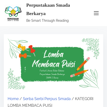
S
Perpustakaan Smada
k
Berkarya
i
Be Smart Through Reading
p
t
o
c
o
n
t
e
n
t
Home
/
Serba Serbi Perpus Smada
/ KATEGORI
LOMBA MEMBACA PUISI