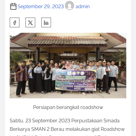
September 29, 2023
admin
S
h
a
r
e
t
h
i
s
p
o
Persiapan berangkat roadshow
s
Sabtu, 23 September 2023 Perpustakaan Smada
t
Berkarya SMAN 2 Berau melakukan giat Roadshow
o