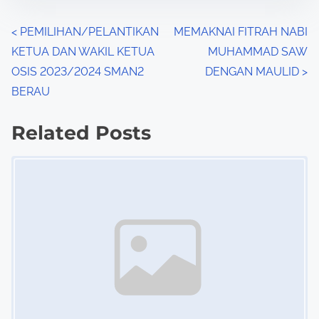
o
n
P
<
PEMILIHAN/PELANTIKAN
MEMAKNAI FITRAH NABI
:
KETUA DAN WAKIL KETUA
MUHAMMAD SAW
o
OSIS 2023/2024 SMAN2
DENGAN MAULID
>
s
BERAU
t
Related Posts
s
Image Placeholder
n
a
v
i
g