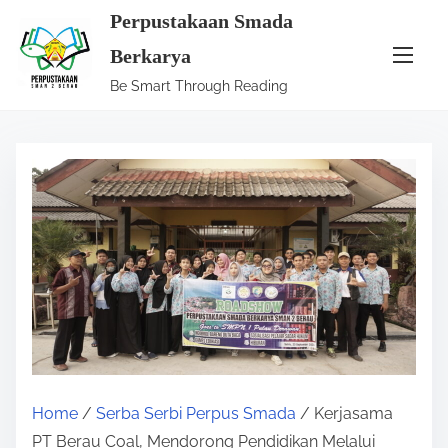
S
Perpustakaan Smada
k
Berkarya
i
Be Smart Through Reading
p
t
o
c
o
n
t
e
n
t
Home
/
Serba Serbi Perpus Smada
/ Kerjasama
PT Berau Coal, Mendorong Pendidikan Melalui