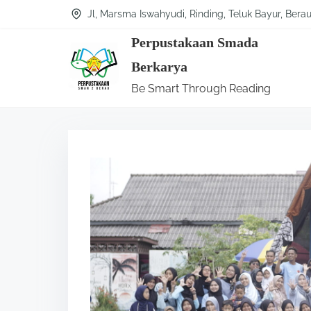
S
Jl, Marsma Iswahyudi, Rinding, Teluk Bayur, Bera
k
Perpustakaan Smada
i
Berkarya
p
Be Smart Through Reading
t
o
c
o
n
t
e
n
t