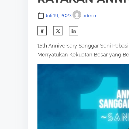
Juli 19, 2023
admin
S
h
15th Anniversary Sanggar Seni Poba
a
Menyatukan Kekuatan Besar yang B
r
e
t
h
i
s
p
o
s