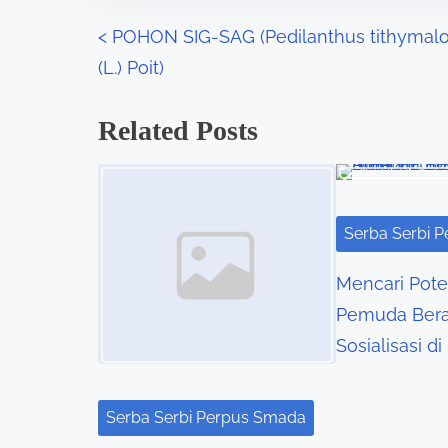
n
P
<
POHON SIG-SAG (Pedilanthus tithymalo
:
(L.) Poit)
o
s
Related Posts
t
Image Placeholder
s
Serba Serbi 
n
Mencari Pote
a
Pemuda Bera
v
Sosialisasi 
i
g
Serba Serbi Perpus Smada