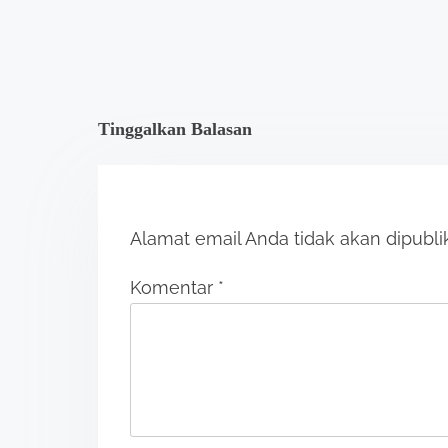
a
t
i
Tinggalkan Balasan
o
n
Alamat email Anda tidak akan dipubli
Komentar
*