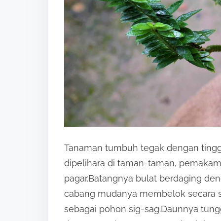
o
n
:
Tanaman tumbuh tegak dengan tingg
dipelihara di taman-taman, pemakam
pagar.Batangnya bulat berdaging den
cabang mudanya membelok secara sig
sebagai pohon sig-sag.Daunnya tungg