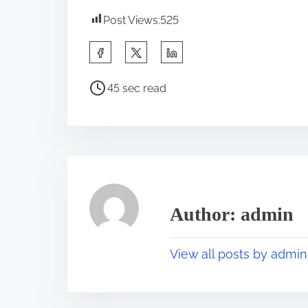
Post Views:
525
S
h
P
a
45 sec read
o
r
s
e
t
t
r
h
e
i
a
s
Author: admin
d
p
t
o
View all posts by admin
i
s
m
t
e
o