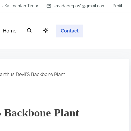
u - Kalimantan Timur
smadaperpus1@gmail.com
Profil
Home
Contact
anthus Devil’S Backbone Plant
S Backbone Plant