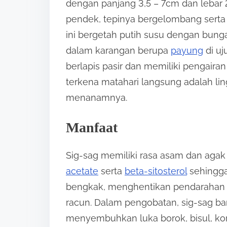
dengan panjang 3,5 – 7cm dan lebar 
pendek, tepinya bergelombang serta 
ini bergetah putih susu dengan bun
dalam karangan berupa
payung
di uj
berlapis pasir dan memiliki pengairan
terkena matahari langsung adalah li
menanamnya.
Manfaat
Sig-sag memiliki rasa asam dan ag
acetate
serta
beta-sitosterol
sehingga
bengkak, menghentikan pendarahan 
racun. Dalam pengobatan, sig-sag ba
menyembuhkan luka borok, bisul, kor