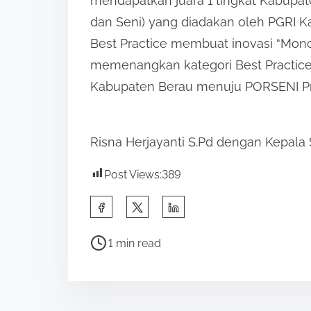
mendapatkan juara 1 tingkat Kabupa
dan Seni) yang diadakan oleh PGRI
Best Practice membuat inovasi “Monop
memenangkan kategori Best Practice,
Kabupaten Berau menuju PORSENI Pro
Risna Herjayanti S.Pd dengan Kepala
Post Views:
389
S
h
P
a
1 min read
o
r
s
e
t
t