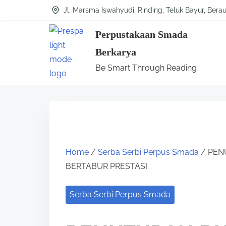
S
Jl, Marsma Iswahyudi, Rinding, Teluk Bayur, Bera
k
Perpustakaan Smada
i
Berkarya
p
Be Smart Through Reading
t
o
c
o
n
t
Home
/
Serba Serbi Perpus Smada
/ PEN
e
BERTABUR PRESTASI
n
t
Serba Serbi Perpus Smada