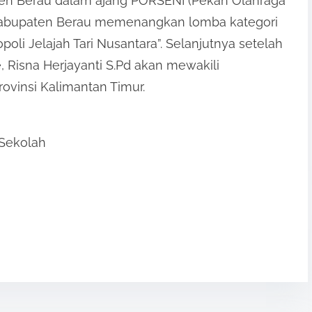
ten Berau dalam ajang PORSENI (Pekan Olahraga
 Kabupaten Berau memenangkan lomba kategori
oli Jelajah Tari Nusantara”. Selanjutnya setelah
 Risna Herjayanti S.Pd akan mewakili
vinsi Kalimantan Timur.
 Sekolah