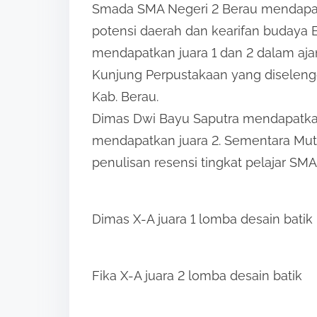
i
Smada SMA Negeri 2 Berau mendapat
s
potensi daerah dan kearifan budaya B
p
mendapatkan juara 1 dan 2 dalam ajan
o
Kunjung Perpustakaan yang diseleng
s
Kab. Berau.
t
Dimas Dwi Bayu Saputra mendapatkan
o
mendapatkan juara 2. Sementara Mut
n
penulisan resensi tingkat pelajar SMA
:
Dimas X-A juara 1 lomba desain batik
Fika X-A juara 2 lomba desain batik