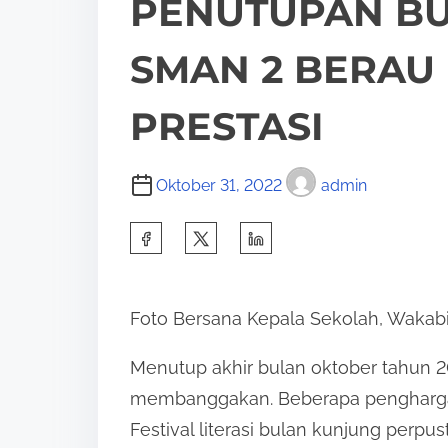
PENUTUPAN BU
SMAN 2 BERAU
PRESTASI
Oktober 31, 2022
admin
S
h
a
Foto Bersana Kepala Sekolah, Wakab
r
e
Menutup akhir bulan oktober tahun 2
t
membanggakan. Beberapa penghargaan
h
Festival literasi bulan kunjung perp