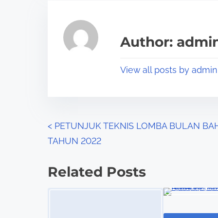
r
h
e
i
a
s
Author: admi
d
p
t
o
View all posts by admin
i
s
m
t
e
o
n
P
<
PETUNJUK TEKNIS LOMBA BULAN BA
:
TAHUN 2022
o
s
Related Posts
t
Image Placeholder
s