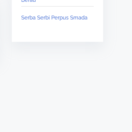
Serba Serbi Perpus Smada