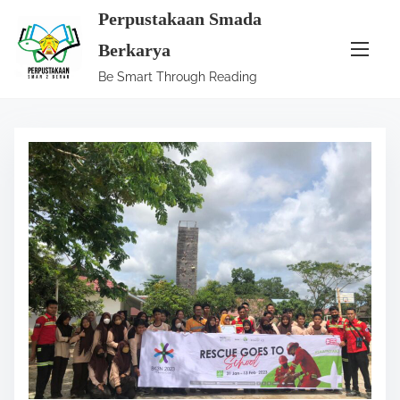
S
Perpustakaan Smada
k
Berkarya
i
Be Smart Through Reading
p
t
o
c
o
n
t
e
n
t