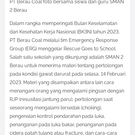
t
PT Berau Coal foto bersama siswa dan guru SMAN
o
2 Berau
n
Dalam rangka memperingati Bulan Keselamatan
:
dan Kesehatan Kerja Nasional (BK3N) tahun 2023,
PT Berau Coal melalui tim Emergency Response
Group (ERG) menggelar Rescue Goes to School.
Salah satu sekolah yang dikunjungi adalah SMAN 2
Berau untuk menerima materi tentang pertolongan
pada kondisi gawat darurat pada selasa, 14 Februari
2023. Materi yang disampaikan antara lain cara
menangani orang yang mengalami pingsan dengan
RJP (resusitasi jantung paru), pertolongan saat
seseorang mengalami tersedak (choking),
pengenalan kontrol pendarahan pada luka,
penanganan pada luka bakar, penanganan pada
cidera patah tulang atau fracture, dan cara-cara