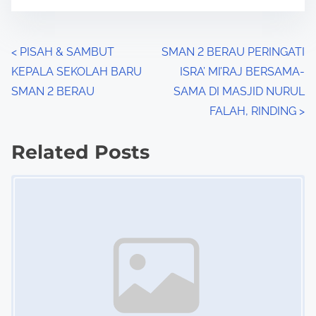
t
e
o
n
P
<
PISAH & SAMBUT
SMAN 2 BERAU PERINGATI
:
KEPALA SEKOLAH BARU
ISRA’ MI’RAJ BERSAMA-
o
SMAN 2 BERAU
SAMA DI MASJID NURUL
s
FALAH, RINDING
>
t
Related Posts
s
Image Placeholder
n
a
v
i
g