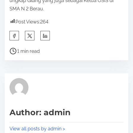
ungkap Gilang yang juga sebagai Ketua OSIS di
SMA N 2 Berau.
Post Views:
264
S
h
P
a
1 min read
o
r
s
e
t
t
r
h
e
i
a
s
d
p
Author: admin
t
o
i
s
View all posts by admin >
m