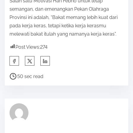
Salah satu Motivasi Hari Febrio untuk tetap
semangan, dan emenangkan Pekan Olahraga
Provinsi ini adalah, “Bakat memang lebih kuat dari
pada kerja keras, tetapi ketika kerja kerasmu
melewati bakat itulah yang namanya kerja keras”.
Post Views:
274
S
h
P
a
50 sec read
o
r
s
e
t
t
r
h
e
i
a
s
d