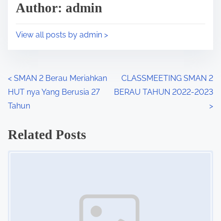
p
Author: admin
t
o
i
s
View all posts by admin >
m
t
e
o
n
P
<
SMAN 2 Berau Meriahkan
CLASSMEETING SMAN 2
:
HUT nya Yang Berusia 27
BERAU TAHUN 2022-2023
o
Tahun
>
s
Related Posts
t
Image Placeholder
s
n
a
v