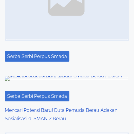
i
g
a
t
Serba Serbi Perpus Smada
i
o
n
Serba Serbi Perpus Smada
Mencari Potensi Baru! Duta Pemuda Berau Adakan
Sosialisasi di SMAN 2 Berau
Image Placeholder