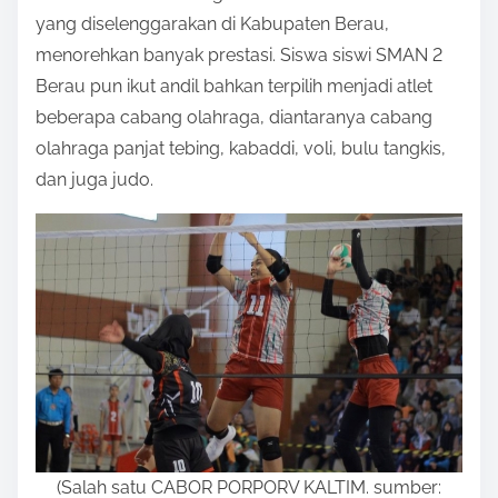
yang diselenggarakan di Kabupaten Berau,
r
menorehkan banyak prestasi. Siswa siswi SMAN 2
e
Berau pun ikut andil bahkan terpilih menjadi atlet
t
beberapa cabang olahraga, diantaranya cabang
h
olahraga panjat tebing, kabaddi, voli, bulu tangkis,
i
dan juga judo.
s
p
o
s
t
o
n
:
(Salah satu CABOR PORPORV KALTIM. sumber: