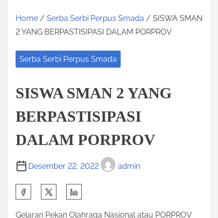
Home
/
Serba Serbi Perpus Smada
/ SISWA SMAN
2 YANG BERPASTISIPASI DALAM PORPROV
Serba Serbi Perpus Smada
SISWA SMAN 2 YANG
BERPASTISIPASI
DALAM PORPROV
Desember 22, 2022
admin
S
h
Gelaran Pekan Olahraga Nasional atau PORPROV
a