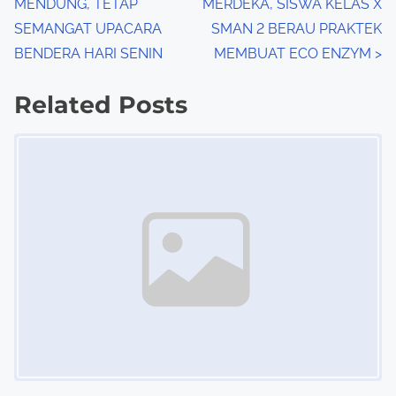
MENDUNG, TETAP
MERDEKA, SISWA KELAS X
o
SEMANGAT UPACARA
SMAN 2 BERAU PRAKTEK
s
BENDERA HARI SENIN
MEMBUAT ECO ENZYM
>
t
Related Posts
s
Image Placeholder
n
a
v
i
g
a
t