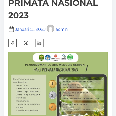
PRIMATA NASIONAL
2023
Januari 11, 2023
admin
S
h
a
r
e
t
h
i
s
p
o