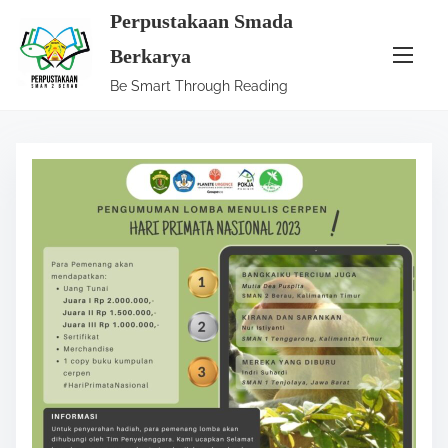
S
Perpustakaan Smada
k
Berkarya
i
Be Smart Through Reading
p
t
o
c
o
n
t
e
n
t