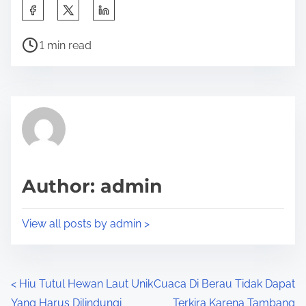
S
h
P
a
1 min read
o
r
s
e
t
t
r
h
e
i
a
s
d
p
Author: admin
t
o
i
s
View all posts by admin >
m
t
e
o
n
P
<
Hiu Tutul Hewan Laut Unik
Cuaca Di Berau Tidak Dapat
:
Yang Harus Dilindungi
Terkira Karena Tambang