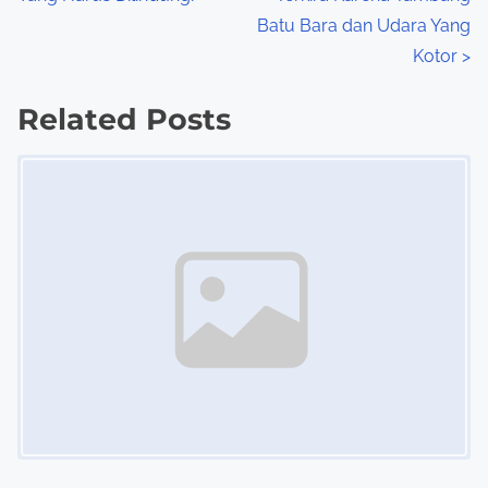
o
Batu Bara dan Udara Yang
s
Kotor
>
t
Related Posts
s
Image Placeholder
n
a
v
i
g
a
t