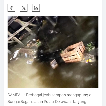
S
h
a
r
e
t
h
i
s
p
o
s
t
o
SAMPAH : Berbagai jenis sampah mengapung di
n
Sungai Segah, Jalan Pulau Derawan, Tanjung