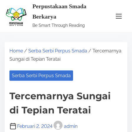
S
Perpustakaan Smada
k
Berkarya
i
Be Smart Through Reading
p
t
o
Home
/
Serba Serbi Perpus Smada
/ Tercemarnya
c
Sungai di Tepian Teratai
o
n
Serba Serbi Perpus Smada
t
e
Tercemarnya Sungai
n
t
di Tepian Teratai
Februari 2, 2024
admin