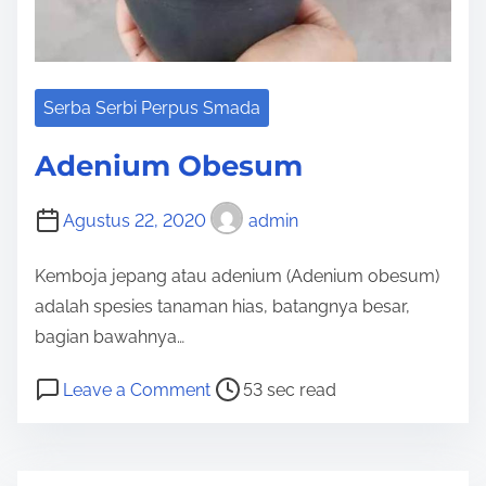
o
s
a
Serba Serbi Perpus Smada
Adenium Obesum
Agustus 22, 2020
admin
Kemboja jepang atau adenium (Adenium obesum)
adalah spesies tanaman hias, batangnya besar,
bagian bawahnya…
P
o
Leave a Comment
53 sec read
o
n
s
A
t
d