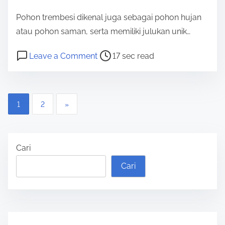
p
Pohon trembesi dikenal juga sebagai pohon hujan
e
atau pohon saman, serta memiliki julukan unik…
n
d
P
o
Leave a Comment
17 sec read
r
o
n
i
s
S
u
t
a
P
1
2
»
m
r
m
a
e
a
a
n
g
Cari
d
e
i
t
a
Cari
n
i
S
m
a
a
e
m
s
a