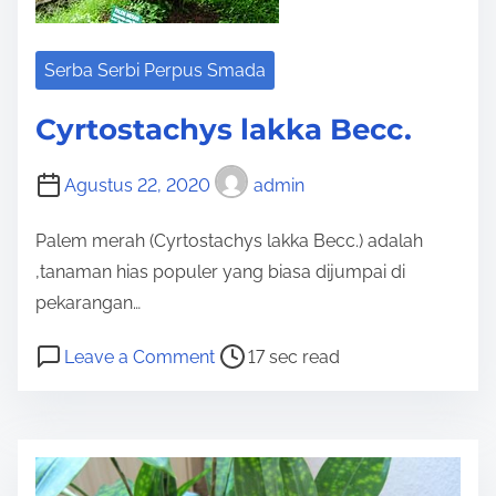
-
s
i
Serba Serbi Perpus Smada
n
Cyrtostachys lakka Becc.
e
n
Agustus 22, 2020
admin
s
i
Palem merah (Cyrtostachys lakka Becc.) adalah
s
,tanaman hias populer yang biasa dijumpai di
L
pekarangan…
.
P
o
Leave a Comment
17 sec read
o
n
s
C
t
y
r
r