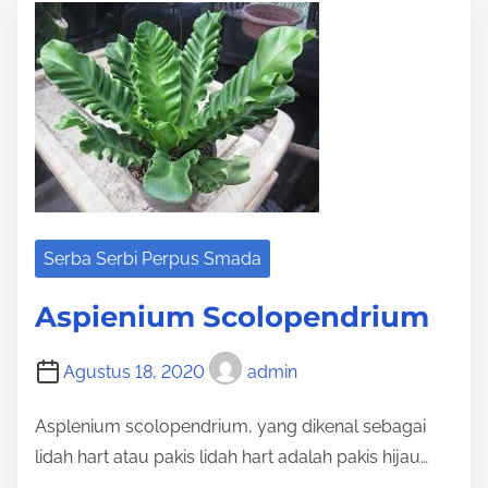
r
e
e
n
a
i
d
u
t
m
i
O
m
b
e
e
Serba Serbi Perpus Smada
s
u
Aspienium Scolopendrium
m
Agustus 18, 2020
admin
Asplenium scolopendrium, yang dikenal sebagai
lidah hart atau pakis lidah hart adalah pakis hijau…