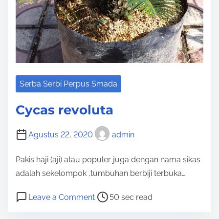
o
l
a
Serba Serbi Perpus Smada
Cycas revoluta
Agustus 22, 2020
admin
Pakis haji (aji) atau populer juga dengan nama sikas
adalah sekelompok ,tumbuhan berbiji terbuka…
P
o
Leave a Comment
50 sec read
o
n