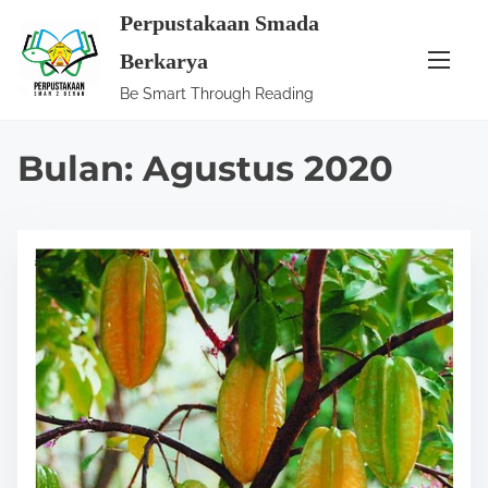
S
Perpustakaan Smada
k
Berkarya
i
Be Smart Through Reading
p
t
Bulan:
Agustus 2020
o
c
o
n
t
e
n
t