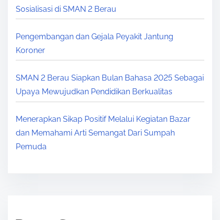
s
Sosialisasi di SMAN 2 Berau
K
I
A
A
S
K
Pengembangan dan Gejala Peyakit Jantung
Y
N
P
Koroner
A
A
E
K
H
R
SMAN 2 Berau Siapkan Bulan Bahasa 2025 Sebagai
H
E
S
Upaya Mewujudkan Pendidikan Berkualitas
A
R
A
Z
J
T
Menerapkan Sikap Positif Melalui Kegiatan Bazar
A
A
U
dan Memahami Arti Semangat Dari Sumpah
N
Y
A
Pemuda
A
A
N
H
N
L
T
I
I
T
A
E
J