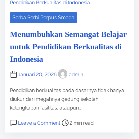
e
e
2
a
r
0
Serba Serbi Perpus Smada
d
a
2
t
p
5
Menumbuhkan Semangat Belajar
i
k
S
untuk Pendidikan Berkualitas di
m
a
e
e
n
b
Indonesia
S
a
i
g
Januari 20, 2026
admin
k
a
a
Pendidikan berkualitas pada dasarnya tidak hanya
i
p
diukur dari megahnya gedung sekolah,
U
P
kelengkapan fasilitas, ataupun…
p
o
a
P
o
Leave a Comment
2 min read
s
y
o
n
i
a
s
M