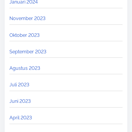
Januari 2024
N
K
G
L
November 2023
A
A
N
N
Oktober 2023
K
G
A
S
September 2023
R
U
Y
N
Agustus 2023
A
G
K
D
Juli 2023
E
I
A
L
Juni 2023
R
U
I
A
April 2023
F
R
A
S