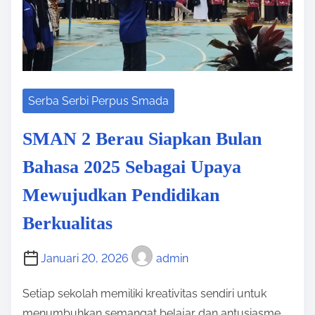
t
b
t
i
a
a
m
n
P
e
g
e
a
m
Serba Serbi Perpus Smada
n
u
d
d
SMAN 2 Berau Siapkan Bulan
a
a
Bahasa 2025 Sebagai Upaya
n
B
G
Mewujudkan Pendidikan
e
e
r
Berkualitas
j
a
a
u
Januari 20, 2026
admin
l
A
a
d
Setiap sekolah memiliki kreativitas sendiri untuk
P
a
menumbuhkan semangat belajar dan antusiasme