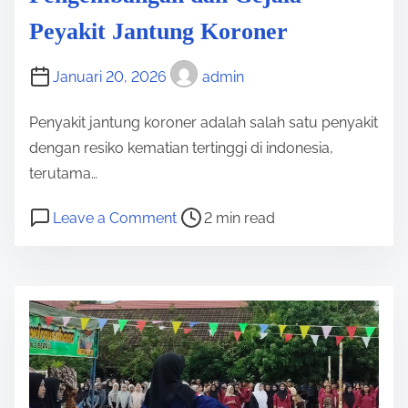
d
r
Peyakit Jantung Koroner
t
i
i
P
Januari 20, 2026
admin
m
o
e
t
Penyakit jantung koroner adalah salah satu penyakit
e
dengan resiko kematian tertinggi di indonesia,
n
terutama…
s
P
o
Leave a Comment
2 min read
i
o
n
B
s
P
a
t
e
r
r
n
u
e
g
!
a
e
D
d
m
u