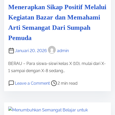
o
a
S
Menerapkan Sikap Positif Melalui
n
p
M
Kegiatan Bazar dan Memahami
e
k
A
r
a
Arti Semangat Dari Sumpah
N
n
2
Pemuda
B
B
u
e
Januari 20, 2026
admin
l
r
a
a
BERAU – Para siswa-siswi kelas X (10), mulai dari X-
n
u
1 sampai dengan X-8 sedang…
B
P
o
a
Leave a Comment
2 min read
o
n
h
s
M
a
t
e
s
r
n
a