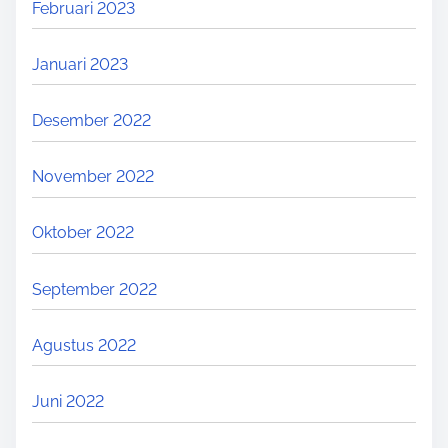
Februari 2023
N
E
L
K
Januari 2023
O
O
K
L
Desember 2022
A
A
L
H
November 2022
.
Oktober 2022
September 2022
Agustus 2022
Juni 2022