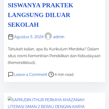
m
SISWANYA PRAKTEK
N
n
i
B
d
LANGSUNG DILUAR
A
A
i
r
SEKOLAH
H
d
t
A
i
i
Agustus 5, 2024
admin
S
k
S
A
a
Tahukah kalian, apa itu Kurikulum Merdeka? Dalam
e
D
n
situs resmi Kementrian Pendidikan dan Kebudayaan
m
A
B
(Kemendikbud)…
a
N
e
n
P
o
H
r
Leave a Comment
4 min read
g
o
n
U
k
a
s
T
T
u
t
t
E
S
a
D
r
T
M
l
a
e
A
A
i