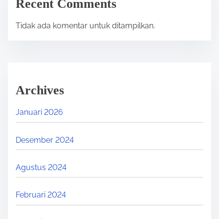
Recent Comments
R
A
A
K
Tidak ada komentar untuk ditampilkan.
S
S
I
I
S
S
M
W
Archives
A
A
N
N
Januari 2026
2
Y
B
A
Desember 2024
E
P
R
R
Agustus 2024
A
A
U
K
Februari 2024
D
T
E
E