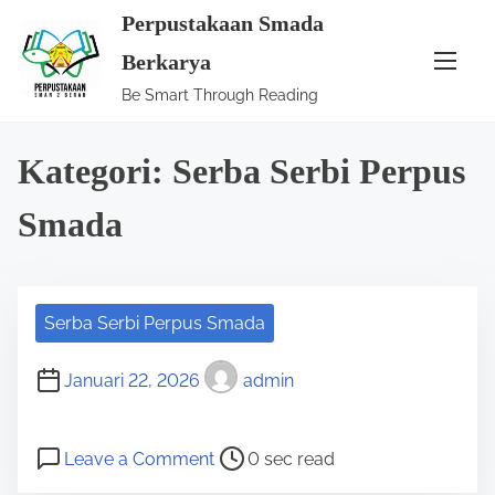
S
Perpustakaan Smada
k
Berkarya
i
Be Smart Through Reading
p
t
Kategori:
Serba Serbi Perpus
o
c
Smada
o
n
t
e
Serba Serbi Perpus Smada
n
Januari 22, 2026
admin
t
P
o
Leave a Comment
0 sec read
o
n