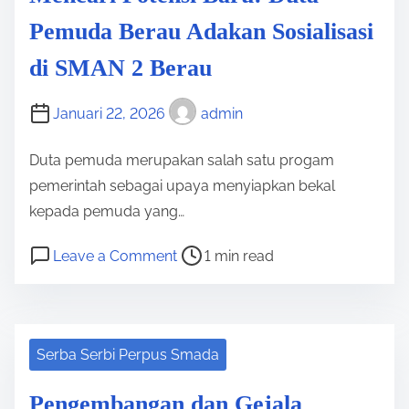
Pemuda Berau Adakan Sosialisasi
di SMAN 2 Berau
Januari 22, 2026
admin
Duta pemuda merupakan salah satu progam
pemerintah sebagai upaya menyiapkan bekal
kepada pemuda yang…
P
o
Leave a Comment
1 min read
o
n
s
M
t
e
r
n
Serba Serbi Perpus Smada
e
c
Pengembangan dan Gejala
a
a