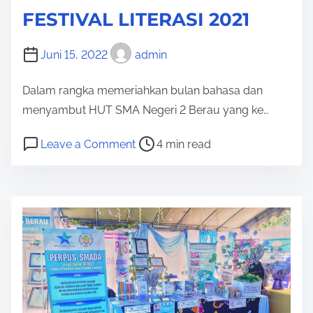
FESTIVAL LITERASI 2021
Juni 15, 2022
admin
Dalam rangka memeriahkan bulan bahasa dan
menyambut HUT SMA Negeri 2 Berau yang ke…
P
o
Leave a Comment
4 min read
o
n
s
F
t
E
r
S
e
T
a
I
d
V
t
A