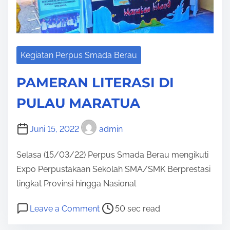
i
L
m
L
e
I
T
Kegiatan Perpus Smada Berau
E
R
PAMERAN LITERASI DI
A
PULAU MARATUA
S
I
Juni 15, 2022
admin
2
0
Selasa (15/03/22) Perpus Smada Berau mengikuti
2
Expo Perpustakaan Sekolah SMA/SMK Berprestasi
1
tingkat Provinsi hingga Nasional
P
o
Leave a Comment
50 sec read
o
n