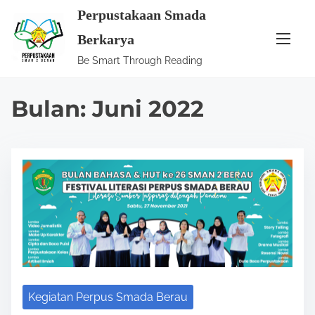
S
Perpustakaan Smada
k
Berkarya
i
Be Smart Through Reading
p
t
Bulan:
Juni 2022
o
c
o
n
t
e
n
t
Kegiatan Perpus Smada Berau