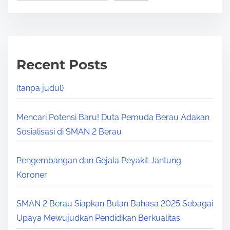
a
m
d
H
t
i
i
j
m
a
Recent Posts
e
u
(tanpa judul)
Mencari Potensi Baru! Duta Pemuda Berau Adakan
Sosialisasi di SMAN 2 Berau
Pengembangan dan Gejala Peyakit Jantung
Koroner
SMAN 2 Berau Siapkan Bulan Bahasa 2025 Sebagai
Upaya Mewujudkan Pendidikan Berkualitas