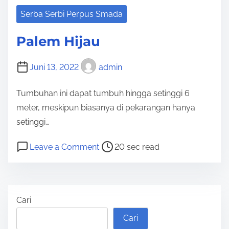
I
Serba Serbi Perpus Smada
P
U
Palem Hijau
L
A
Juni 13, 2022
admin
U
M
Tumbuhan ini dapat tumbuh hingga setinggi 6
A
meter, meskipun biasanya di pekarangan hanya
R
setinggi…
A
P
o
Leave a Comment
20 sec read
T
o
n
U
s
P
A
t
a
Cari
r
l
e
e
Cari