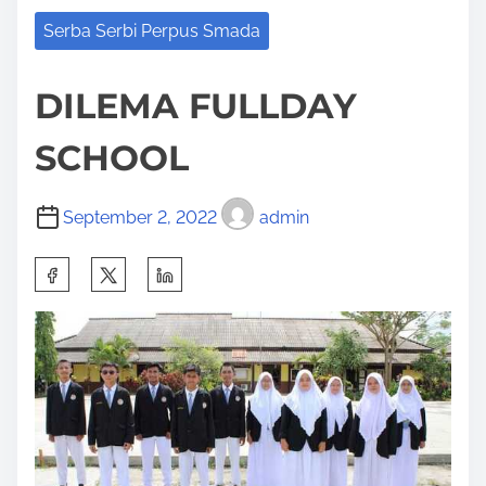
Serba Serbi Perpus Smada
DILEMA FULLDAY
SCHOOL
September 2, 2022
admin
S
h
a
r
e
t
h
i