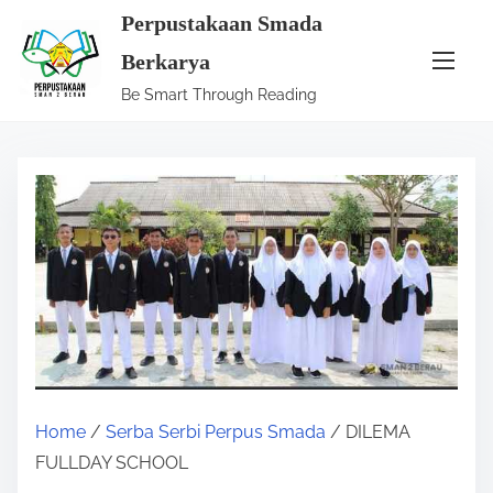
S
Perpustakaan Smada
k
Berkarya
i
Be Smart Through Reading
p
t
o
c
o
n
t
e
n
t
Home
/
Serba Serbi Perpus Smada
/ DILEMA
FULLDAY SCHOOL