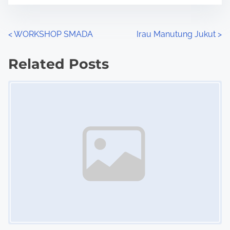
e
o
n
P
<
WORKSHOP SMADA
Irau Manutung Jukut
>
:
o
Related Posts
s
Image Placeholder
t
s
n
a
v
i
g