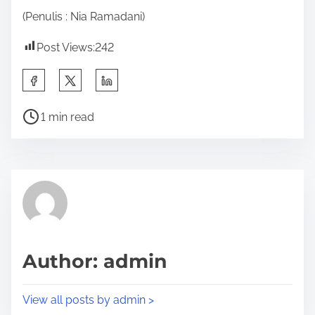
(Penulis : Nia Ramadani)
Post Views:
242
S
h
P
a
1 min read
o
r
s
e
t
t
r
h
e
i
a
s
d
p
Author: admin
t
o
i
s
View all posts by admin >
m
t