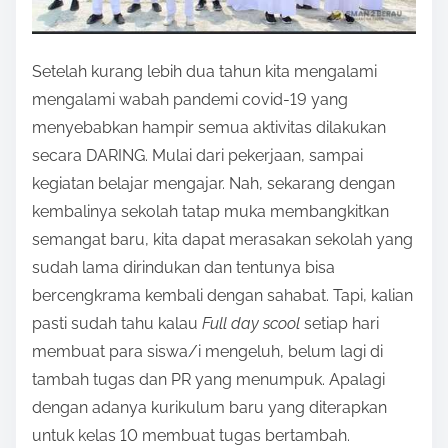
s
p
Setelah kurang lebih dua tahun kita mengalami
o
mengalami wabah pandemi covid-19 yang
s
menyebabkan hampir semua aktivitas dilakukan
t
secara DARING. Mulai dari pekerjaan, sampai
o
kegiatan belajar mengajar. Nah, sekarang dengan
n
kembalinya sekolah tatap muka membangkitkan
:
semangat baru, kita dapat merasakan sekolah yang
sudah lama dirindukan dan tentunya bisa
bercengkrama kembali dengan sahabat. Tapi, kalian
pasti sudah tahu kalau
Full day scool
setiap hari
membuat para siswa/i mengeluh, belum lagi di
tambah tugas dan PR yang menumpuk. Apalagi
dengan adanya kurikulum baru yang diterapkan
untuk kelas 10 membuat tugas bertambah.