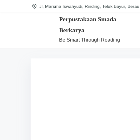
S
Jl, Marsma Iswahyudi, Rinding, Teluk Bayur, Berau
k
Perpustakaan Smada
i
Berkarya
p
Be Smart Through Reading
t
o
c
o
n
t
e
n
t