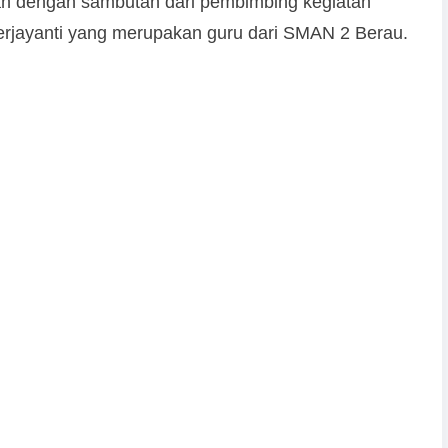
an dengan sambutan dari pembimbing kegiatan
Herjayanti yang merupakan guru dari SMAN 2 Berau.