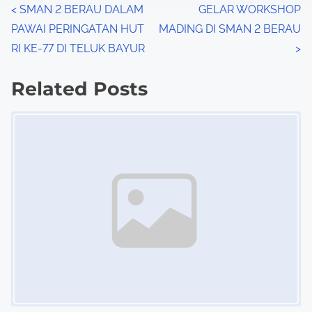
n
P
<
SMAN 2 BERAU DALAM
GELAR WORKSHOP
:
PAWAI PERINGATAN HUT
MADING DI SMAN 2 BERAU
o
RI KE-77 DI TELUK BAYUR
>
s
Related Posts
t
Image Placeholder
s
n
a
v
i
g
a