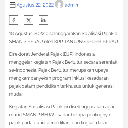
Agustus 22, 2022
admin
S
h
18 Agustus 2022 diselenggarakan Soialisasi Pajak di
a
SMAN 2 BERAU oleh KPP TANJUNG REDEB BERAU.
r
e
Direktorat Jenderal Pajak (DJP) Indonesia
t
menggelar kegiatan Pajak Bertutur secara serentak
h
se-Indonesia. Pajak Bertutur merupakan upaya
i
mengkampanyekan program Inklusi kesadaran
s
pajak dalam pendidikan terkhusus untuk generasi
p
muda.
o
Kegiatan Sosialisasi Pajak ini diselenggarakan agar
s
murid SMAN 2 BERAU sadar betapa pentingnya
t
pajak pada dunia pendidikan, dari tingkat dasar
o