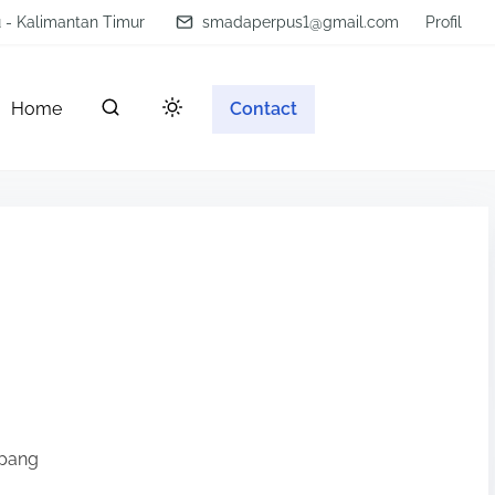
u - Kalimantan Timur
smadaperpus1@gmail.com
Profil
Home
Contact
pang