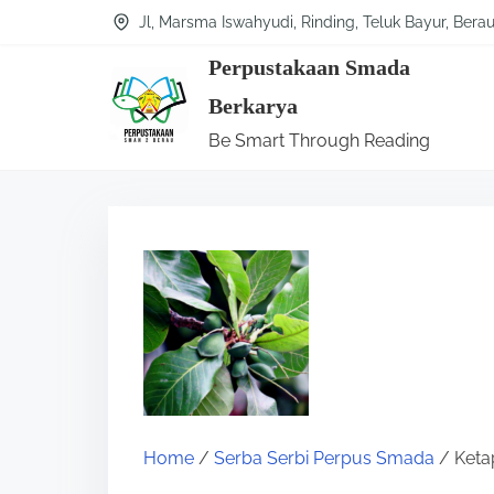
S
Jl, Marsma Iswahyudi, Rinding, Teluk Bayur, Bera
k
Perpustakaan Smada
i
Berkarya
p
Be Smart Through Reading
t
o
c
o
n
t
e
n
t
Home
/
Serba Serbi Perpus Smada
/ Keta