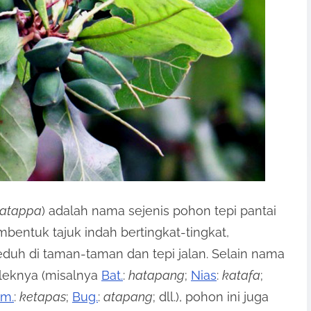
catappa
) adalah nama sejenis pohon tepi pantai
entuk tajuk indah bertingkat-tingkat,
duh di taman-taman dan tepi jalan. Selain nama
aleknya (misalnya
Bat.
:
hatapang
;
Nias
:
katafa
;
im.
:
ketapas
;
Bug.
:
atapang
; dll.), pohon ini juga