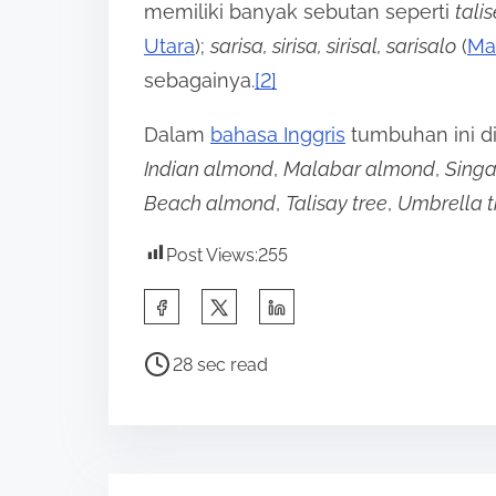
memiliki banyak sebutan seperti
talis
Utara
);
sarisa, sirisa, sirisal, sarisalo
(
Mal
sebagainya.
[2]
Dalam
bahasa Inggris
tumbuhan ini 
Indian almond
,
Malabar almond
,
Sing
Beach almond
,
Talisay tree
,
Umbrella t
Post Views:
255
S
h
P
a
28 sec read
o
r
s
e
t
t
r
h