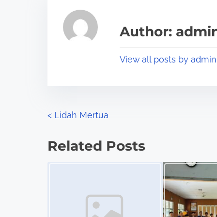
e
i
a
s
Author: admi
d
p
t
o
View all posts by admin
i
s
m
t
e
o
n
P
<
Lidah Mertua
:
o
Related Posts
s
Image Placeholder
t
s