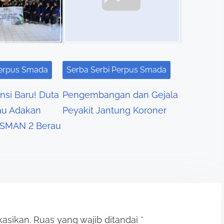
Perpus Smada
Serba Serbi Perpus Smada
nsi Baru! Duta
Pengembangan dan Gejala
u Adakan
Peyakit Jantung Koroner
di SMAN 2 Berau
kasikan.
Ruas yang wajib ditandai
*