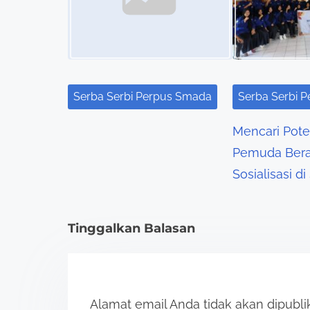
n
a
v
i
Serba Serbi Perpus Smada
Serba Serbi 
g
Mencari Pote
a
Pemuda Bera
t
Sosialisasi 
i
Tinggalkan Balasan
o
n
Alamat email Anda tidak akan dipubli