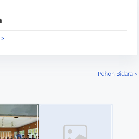
n
 >
Pohon Bidara
>
Image Placeholder