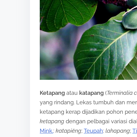
s
p
o
s
t
o
n
:
Ketapang
atau
katapang
(
Terminalia 
yang rindang. Lekas tumbuh dan memb
ketapang kerap dijadikan pohon pene
ketapang
dengan pelbagai variasi di
Mink.
:
katapiĕng
;
Teupah
:
lahapang
;
T