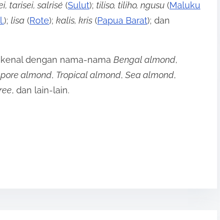
ei, tarisei, salrisé
(
Sulut
);
tiliso, tiliho, ngusu
(
Maluku
.
);
lisa
(
Rote
);
kalis, kris
(
Papua Barat
); dan
dikenal dengan nama-nama
Bengal almond
,
apore almond
,
Tropical almond
,
Sea almond
,
ree
, dan lain-lain.