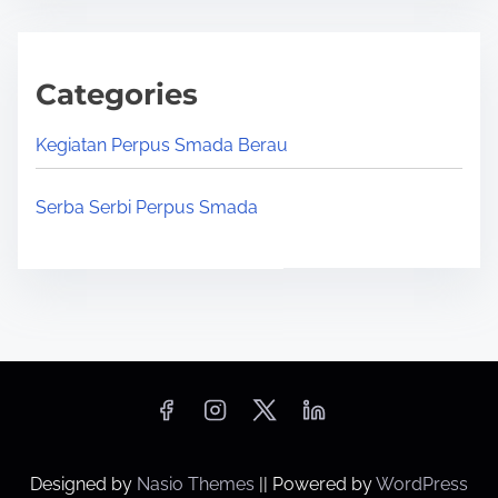
Categories
Kegiatan Perpus Smada Berau
Serba Serbi Perpus Smada
Designed by
Nasio Themes
||
Powered by
WordPress