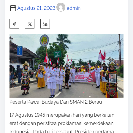
Agustus 21, 2023
admin
S
h
a
r
e
t
h
i
s
p
Peserta Pawai Budaya Dari SMAN 2 Berau
o
s
17 Agustus 1945 merupakan hari yang berkaitan
t
erat dengan peristiwa proklamasi kemerdekaan
o
Indonesia. Pada hari tersebut, Presiden pertama