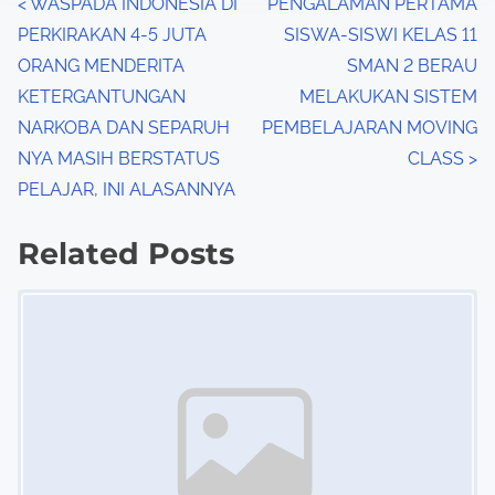
P
<
WASPADA INDONESIA DI
PENGALAMAN PERTAMA
:
PERKIRAKAN 4-5 JUTA
SISWA-SISWI KELAS 11
o
ORANG MENDERITA
SMAN 2 BERAU
s
KETERGANTUNGAN
MELAKUKAN SISTEM
NARKOBA DAN SEPARUH
PEMBELAJARAN MOVING
t
NYA MASIH BERSTATUS
CLASS
>
s
PELAJAR, INI ALASANNYA
n
Related Posts
a
Image Placeholder
v
i
g
a