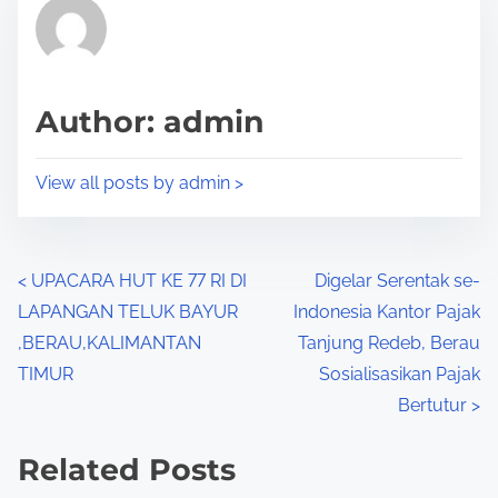
r
h
e
i
a
s
d
p
Author: admin
t
o
i
s
View all posts by admin >
m
t
e
o
n
P
<
UPACARA HUT KE 77 RI DI
Digelar Serentak se-
:
LAPANGAN TELUK BAYUR
Indonesia Kantor Pajak
o
,BERAU,KALIMANTAN
Tanjung Redeb, Berau
s
TIMUR
Sosialisasikan Pajak
Bertutur
>
t
s
Related Posts