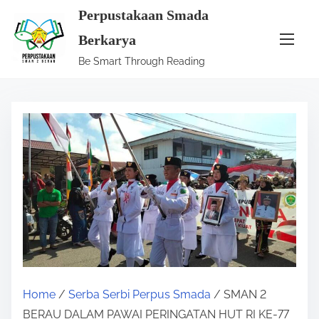
S
Perpustakaan Smada
k
Berkarya
i
Be Smart Through Reading
p
t
o
c
o
n
t
e
n
t
Home
/
Serba Serbi Perpus Smada
/ SMAN 2
BERAU DALAM PAWAI PERINGATAN HUT RI KE-77