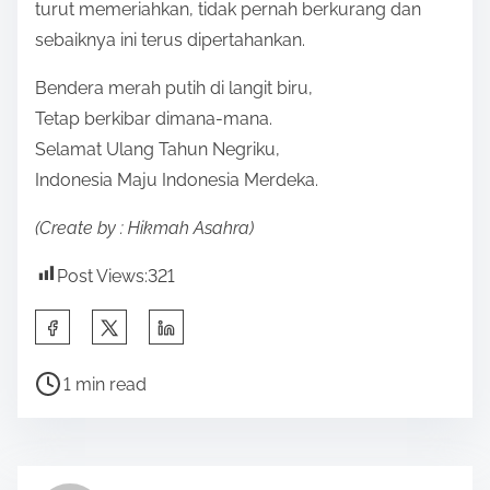
turut memeriahkan, tidak pernah berkurang dan
sebaiknya ini terus dipertahankan.
Bendera merah putih di langit biru,
Tetap berkibar dimana-mana.
Selamat Ulang Tahun Negriku,
Indonesia Maju Indonesia Merdeka.
(Create by : Hikmah Asahra)
Post Views:
321
S
h
P
a
1 min read
o
r
s
e
t
t