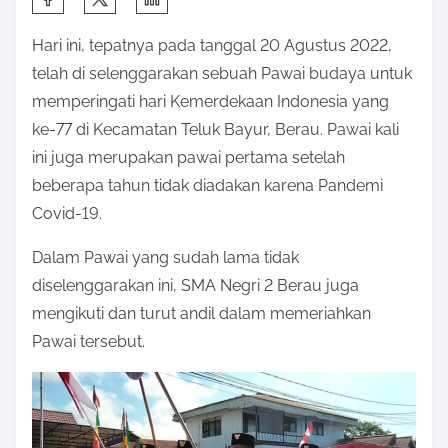
h
Hari ini, tepatnya pada tanggal 20 Agustus 2022,
a
telah di selenggarakan sebuah Pawai budaya untuk
r
memperingati hari Kemerdekaan Indonesia yang
e
ke-77 di Kecamatan Teluk Bayur, Berau. Pawai kali
t
ini juga merupakan pawai pertama setelah
h
beberapa tahun tidak diadakan karena Pandemi
i
Covid-19.
s
p
Dalam Pawai yang sudah lama tidak
o
diselenggarakan ini, SMA Negri 2 Berau juga
s
mengikuti dan turut andil dalam memeriahkan
t
Pawai tersebut.
o
n
: