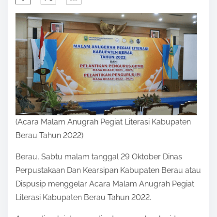
h
a
r
e
t
h
i
s
p
(Acara Malam Anugrah Pegiat Literasi Kabupaten
o
Berau Tahun 2022)
s
Berau, Sabtu malam tanggal 29 Oktober Dinas
t
Perpustakaan Dan Kearsipan Kabupaten Berau atau
o
Dispusip menggelar Acara Malam Anugrah Pegiat
n
Literasi Kabupaten Berau Tahun 2022.
: