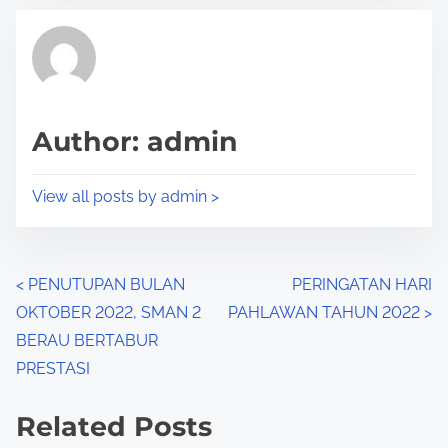
t
t
r
h
e
i
a
s
d
p
Author: admin
t
o
i
s
View all posts by admin >
m
t
e
o
n
P
<
PENUTUPAN BULAN
PERINGATAN HARI
:
OKTOBER 2022, SMAN 2
PAHLAWAN TAHUN 2022
>
o
BERAU BERTABUR
s
PRESTASI
t
Related Posts