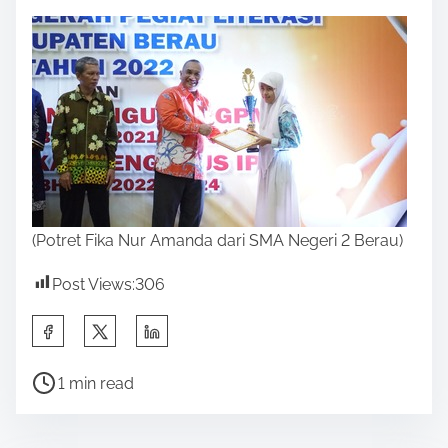
(Potret Fika Nur Amanda dari SMA Negeri 2 Berau)
Post Views:
306
S
h
P
a
1 min read
o
r
s
e