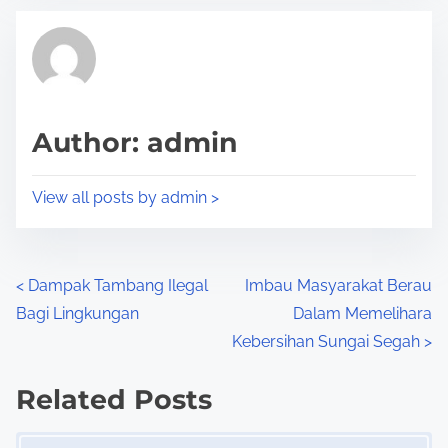
t
t
r
h
e
i
a
s
d
p
Author: admin
t
o
i
s
View all posts by admin >
m
t
e
o
n
P
<
Dampak Tambang Ilegal
Imbau Masyarakat Berau
:
Bagi Lingkungan
Dalam Memelihara
o
Kebersihan Sungai Segah
>
s
Related Posts
t
Image Placeholder