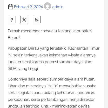
Februari 2, 2024
admin
S
h
Pernah mendengar sesuatu tentang kabupaten
a
Berau?
r
e
Kabupaten Berau yang terletak di Kalimantan Timur
t
ini, selain terkenal akan keindahan wisata alamnya,
h
juga terkenal karena potensi sumber daya alam
i
(SDA) yang tinggi.
s
Contohnya saja seperti sumber daya alam hutan,
p
lahan dan mineralnya. Hal ini menyebabkan usaha
o
serta kegiatan pada bidang kehutanan, pertanian,
s
perkebunan, serta pertambangan menjadi sektor
t
unggulan tertinggi untuk meningkatkan devisa
o