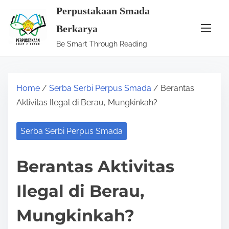
S
Perpustakaan Smada
k
Berkarya
i
Be Smart Through Reading
p
t
o
Home
/
Serba Serbi Perpus Smada
/ Berantas
c
Aktivitas Ilegal di Berau, Mungkinkah?
o
n
Serba Serbi Perpus Smada
t
e
Berantas Aktivitas
n
t
Ilegal di Berau,
Mungkinkah?