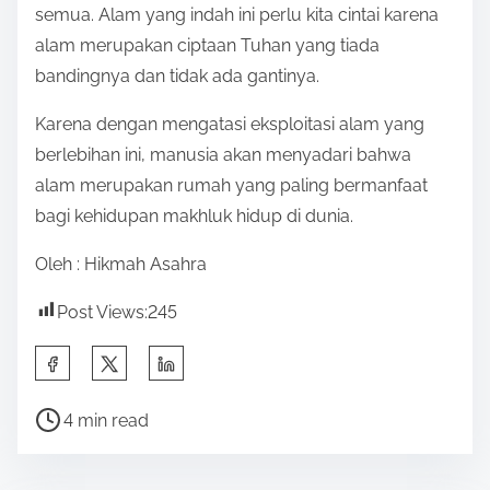
semua. Alam yang indah ini perlu kita cintai karena
alam merupakan ciptaan Tuhan yang tiada
bandingnya dan tidak ada gantinya.
Karena dengan mengatasi eksploitasi alam yang
berlebihan ini, manusia akan menyadari bahwa
alam merupakan rumah yang paling bermanfaat
bagi kehidupan makhluk hidup di dunia.
Oleh : Hikmah Asahra
Post Views:
245
S
h
P
a
4 min read
o
r
s
e